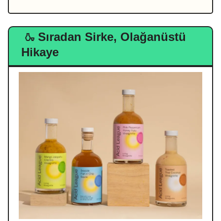
Sıradan Sirke, Olağanüstü
🍶
Hikaye