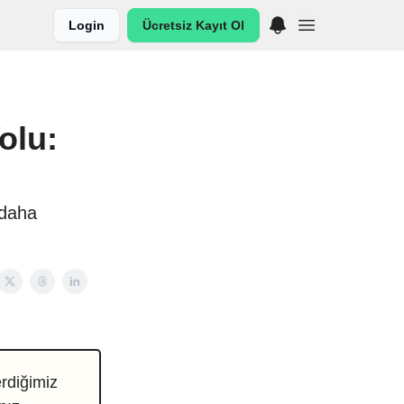
Login
Ücretsiz Kayıt Ol
Yolu:
 daha
rdiğimiz