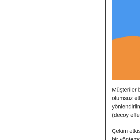
Müşteriler 
olumsuz etk
yönlendirilm
(decoy effe
Çekim etkis
bir yöntemd