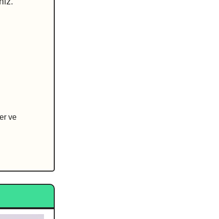
nız.
er ve