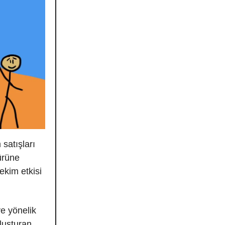
 satışları
 ürüne
çekim etkisi
ye yönelik
luşturan