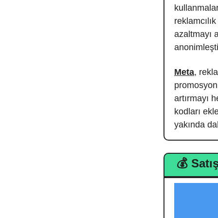
kullanmalar
reklamcılık
azaltmayı a
anonimleşti
Meta
, rekl
promosyon k
artırmayı h
kodları ekl
yakında dah
💰 Satış