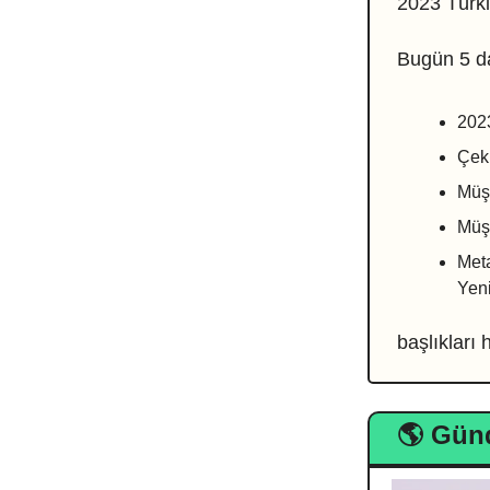
2023 Türki
Bugün 5 d
2023
Çeki
Müşt
Müşt
Meta
Yeni
başlıkları
🌎 Gün