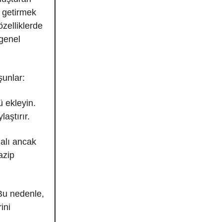
 getirmek
zelliklerde
 genel
şunlar:
 ekleyin.
aştırır.
alı ancak
azip
 Bu nedenle,
ini