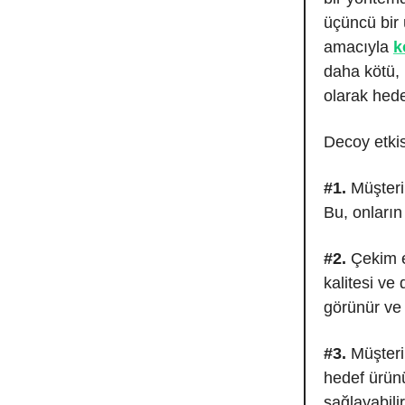
üçüncü bir
amacıyla
k
daha kötü, 
olarak hed
Decoy etkis
#1.
Müşteril
Bu, onların
#2.
Çekim e
kalitesi ve
görünür ve m
#3.
Müşteri
hedef ürün
sağlayabilir