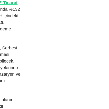
E-Ticaret
ılında %132
H içindeki
tı.
 ödeme
, Serbest
lmesi
bilecek.
yelerinde
azaryeri ve
rtı
 planını
lı