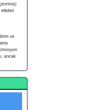
çevrimiçi
etkileri
ndirim ve
mansı
 promosyon
dı, ancak