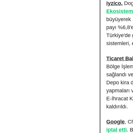
iyzico,
Dogm
Ekosistem
büyüyerek 1
payı %6,8'e
Türkiye'de 
sistemleri,
Ticaret Ba
Bölge İşlem
sağlandı ve
Depo kira 
yapmaları v
E-İhracat K
kaldırıldı.
Google
, C
iptal etti
. 