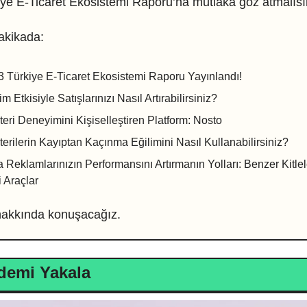
ye E-Ticaret Ekosistemi Raporu’na mutlaka göz atmalısı
akikada:
 Türkiye E-Ticaret Ekosistemi Raporu Yayınlandı!
m Etkisiyle Satışlarınızı Nasıl Artırabilirsiniz?
eri Deneyimini Kişiselleştiren Platform: Nosto
erilerin Kayıptan Kaçınma Eğilimini Nasıl Kullanabilirsiniz?
 Reklamlarınızın Performansını Artırmanın Yolları: Benzer Kitlel
 Araçlar
 hakkında konuşacağız.
demi Yakala