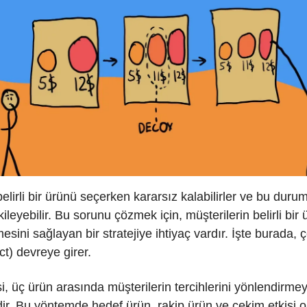
belirli bir ürünü seçerken kararsız kalabilirler ve bu durum
ileyebilir. Bu sorunu çözmek için, müşterilerin belirli bir
esini sağlayan bir stratejiye ihtiyaç vardır. İşte burada, 
ct) devreye girer.
i, üç ürün arasında müşterilerin tercihlerini yönlendirme
ir. Bu yöntemde hedef ürün, rakip ürün ve çekim etkisi o