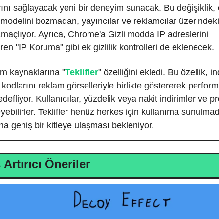
ını sağlayacak yeni bir deneyim sunacak. Bu değişiklik, 
 modelini bozmadan, yayıncılar ve reklamcılar üzerindeki 
maçlıyor. Ayrıca, Chrome'a Gizli modda IP adreslerini
ren "IP Koruma" gibi ek gizlilik kontrolleri de eklenecek.
am kaynaklarına "
Teklifler
" özelliğini ekledi. Bu özellik, i
odlarını reklam görselleriyle birlikte göstererek perfor
edefliyor. Kullanıcılar, yüzdelik veya nakit indirimler ve
eyebilirler. Teklifler henüz herkes için kullanıma sunulma
a geniş bir kitleye ulaşması bekleniyor.
 Artırıcı Öneriler