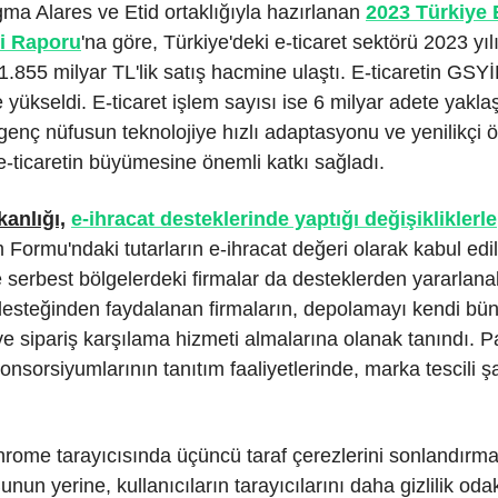
a Alares ve Etid ortaklığıyla hazırlanan
2023 Türkiye 
i Raporu
'na göre, Türkiye'deki e-ticaret sektörü 2023 y
.855 milyar TL'lik satış hacmine ulaştı. E-ticaretin GSYİ
 yükseldi. E-ticaret işlem sayısı ise 6 milyar adete yaklaş
genç nüfusun teknolojiye hızlı adaptasyonu ve yenilikçi
 e-ticaretin büyümesine önemli katkı sağladı.
kanlığı,
e-ihracat desteklerinde yaptığı değişikliklerle
 Formu'ndaki tutarların e-ihracat değeri olarak kabul edi
 serbest bölgelerdeki firmalar da desteklerden yararlana
desteğinden faydalanan firmaların, depolamayı kendi bün
e sipariş karşılama hizmeti almalarına olanak tanındı. P
onsorsiyumlarının tanıtım faaliyetlerinde, marka tescili şa
hrome tarayıcısında üçüncü taraf çerezlerini sonlandırma
Bunun yerine, kullanıcıların tarayıcılarını daha gizlilik odak