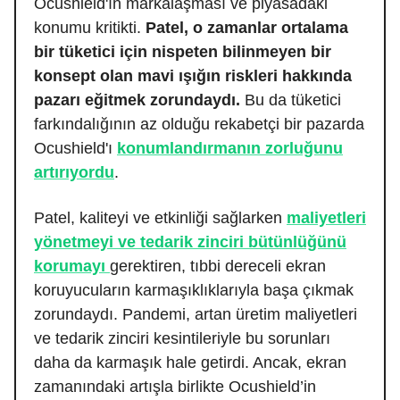
Ocushield'ın markalaşması ve piyasadaki
konumu kritikti.
Patel, o zamanlar ortalama
bir tüketici için nispeten bilinmeyen bir
konsept olan mavi ışığın riskleri hakkında
pazarı eğitmek zorundaydı.
Bu da tüketici
farkındalığının az olduğu rekabetçi bir pazarda
Ocushield'ı
konumlandırmanın zorluğunu
artırıyordu
.
Patel, kaliteyi ve etkinliği sağlarken
maliyetleri
yönetmeyi ve tedarik zinciri bütünlüğünü
korumayı
gerektiren, tıbbi dereceli ekran
koruyucuların karmaşıklıklarıyla başa çıkmak
zorundaydı. Pandemi, artan üretim maliyetleri
ve tedarik zinciri kesintileriyle bu sorunları
daha da karmaşık hale getirdi. Ancak, ekran
zamanındaki artışla birlikte Ocushield’in